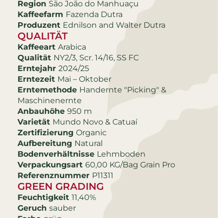
Region
São João do Manhuaçu
Kaffeefarm
Fazenda Dutra
Produzent
Ednilson and Walter Dutra
QUALITÄT
Kaffeeart
Arabica
Qualität
NY2/3, Scr. 14/16, SS FC
Erntejahr
2024/25
Erntezeit
Mai – Oktober
Erntemethode
Handernte "Picking" &
Maschinenernte
Anbauhöhe
950 m
Varietät
Mundo Novo & Catuaí
Zertifizierung
Organic
Aufbereitung
Natural
Bodenverhältnisse
Lehmboden
Verpackungsart
60,00 KG/Bag Grain Pro
Referenznummer
P11311
GREEN GRADING
Feuchtigkeit
11,40%
Geruch
sauber