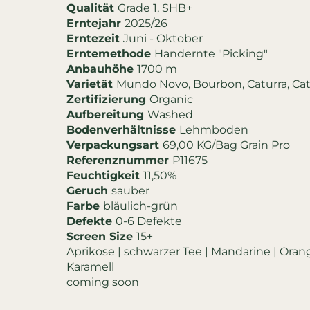
Qualität
Grade 1, SHB+
Erntejahr
2025/26
Erntezeit
Juni - Oktober
Erntemethode
Handernte "Picking"
Anbauhöhe
1700 m
Varietät
Mundo Novo, Bourbon, Caturra, Ca
Zertifizierung
Organic
Aufbereitung
Washed
Bodenverhältnisse
Lehmboden
Verpackungsart
69,00 KG/Bag Grain Pro
Referenznummer
P11675
Feuchtigkeit
11,50%
Geruch
sauber
Farbe
bläulich-grün
Defekte
0-6 Defekte
Screen Size
15+
Aprikose | schwarzer Tee | Mandarine | Oran
Karamell
coming soon