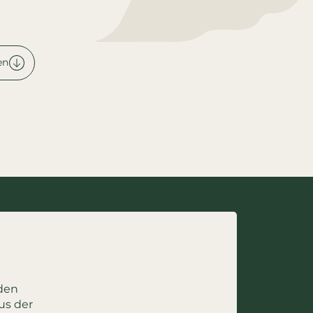
en
nden
us der