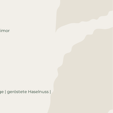
timor
ge | geröstete Haselnuss |