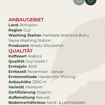
ANBAUGEBIET
Land
Äthiopien
Region
Guji
Washing Station
Hambela Wamena Buku
Saysa Washing Station
Produzent
Ahadu Woubshet
QUALITÄT
Kaffeeart
Arabica
Qualität
Guji Grade 1
Erntejahr
2025
Erntezeit
November - Januar
Erntemethode
Handernte "Picking"
Anbauhöhe
2300 m
Varietät
Heirloom
Zertifizierung
Organic
Aufbereitung
Natural
Bodenverhältnisse
Sand- & Lehmboden